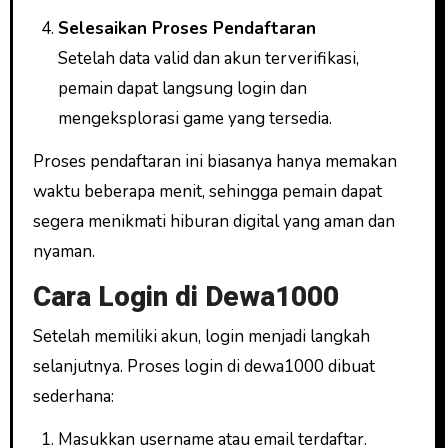
Selesaikan Proses Pendaftaran
Setelah data valid dan akun terverifikasi,
pemain dapat langsung login dan
mengeksplorasi game yang tersedia.
Proses pendaftaran ini biasanya hanya memakan
waktu beberapa menit, sehingga pemain dapat
segera menikmati hiburan digital yang aman dan
nyaman.
Cara Login di Dewa1000
Setelah memiliki akun, login menjadi langkah
selanjutnya. Proses login di dewa1000 dibuat
sederhana:
Masukkan username atau email terdaftar.