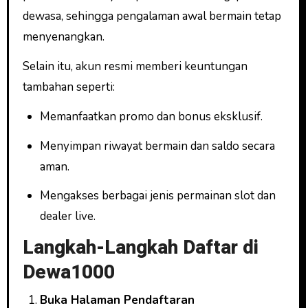
dewasa, sehingga pengalaman awal bermain tetap
menyenangkan.
Selain itu, akun resmi memberi keuntungan
tambahan seperti:
Memanfaatkan promo dan bonus eksklusif.
Menyimpan riwayat bermain dan saldo secara
aman.
Mengakses berbagai jenis permainan slot dan
dealer live.
Langkah-Langkah Daftar di
Dewa1000
Buka Halaman Pendaftaran