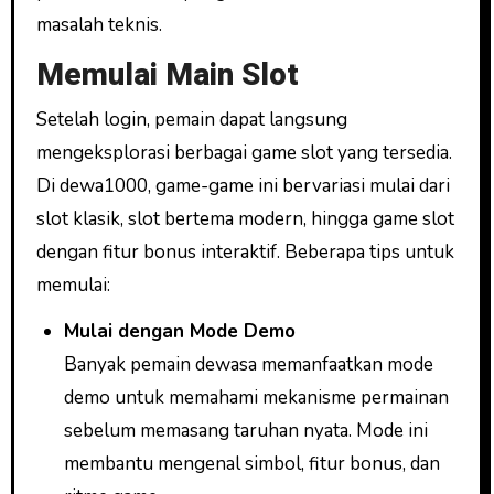
masalah teknis.
Memulai Main Slot
Setelah login, pemain dapat langsung
mengeksplorasi berbagai game slot yang tersedia.
Di dewa1000, game-game ini bervariasi mulai dari
slot klasik, slot bertema modern, hingga game slot
dengan fitur bonus interaktif. Beberapa tips untuk
memulai:
Mulai dengan Mode Demo
Banyak pemain dewasa memanfaatkan mode
demo untuk memahami mekanisme permainan
sebelum memasang taruhan nyata. Mode ini
membantu mengenal simbol, fitur bonus, dan