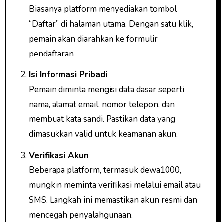
Biasanya platform menyediakan tombol
“Daftar” di halaman utama. Dengan satu klik,
pemain akan diarahkan ke formulir
pendaftaran.
Isi Informasi Pribadi
Pemain diminta mengisi data dasar seperti
nama, alamat email, nomor telepon, dan
membuat kata sandi. Pastikan data yang
dimasukkan valid untuk keamanan akun.
Verifikasi Akun
Beberapa platform, termasuk dewa1000,
mungkin meminta verifikasi melalui email atau
SMS. Langkah ini memastikan akun resmi dan
mencegah penyalahgunaan.