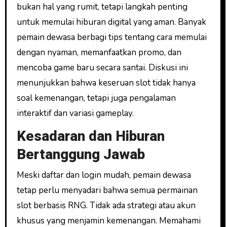
bukan hal yang rumit, tetapi langkah penting
untuk memulai hiburan digital yang aman. Banyak
pemain dewasa berbagi tips tentang cara memulai
dengan nyaman, memanfaatkan promo, dan
mencoba game baru secara santai. Diskusi ini
menunjukkan bahwa keseruan slot tidak hanya
soal kemenangan, tetapi juga pengalaman
interaktif dan variasi gameplay.
Kesadaran dan Hiburan
Bertanggung Jawab
Meski daftar dan login mudah, pemain dewasa
tetap perlu menyadari bahwa semua permainan
slot berbasis RNG. Tidak ada strategi atau akun
khusus yang menjamin kemenangan. Memahami