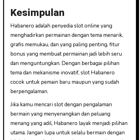
Kesimpulan
Habanero adalah penyedia slot online yang
menghadirkan permainan dengan tema menarik,
grafis memukau, dan yang paling penting, fitur
bonus yang membuat permainan jadi lebih seru
dan menguntungkan. Dengan berbagai pilihan
tema dan mekanisme inovatif, slot Habanero
cocok untuk pemain baru maupun yang sudah
berpengalaman.
Jika kamu mencari slot dengan pengalaman
bermain yang menyenangkan dan peluang
menang yang adil, Habanero layak menjadi pilihan
utama. Jangan lupa untuk selalu bermain dengan