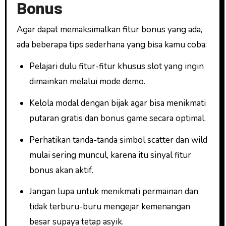
Bonus
Agar dapat memaksimalkan fitur bonus yang ada,
ada beberapa tips sederhana yang bisa kamu coba:
Pelajari dulu fitur-fitur khusus slot yang ingin
dimainkan melalui mode demo.
Kelola modal dengan bijak agar bisa menikmati
putaran gratis dan bonus game secara optimal.
Perhatikan tanda-tanda simbol scatter dan wild
mulai sering muncul, karena itu sinyal fitur
bonus akan aktif.
Jangan lupa untuk menikmati permainan dan
tidak terburu-buru mengejar kemenangan
besar supaya tetap asyik.