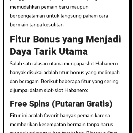
memudahkan pemain baru maupun
berpengalaman untuk langsung paham cara
bermain tanpa kesulitan.
Fitur Bonus yang Menjadi
Daya Tarik Utama
Salah satu alasan utama mengapa slot Habanero
banyak disukai adalah fitur bonus yang melimpah
dan beragam. Berikut beberapa fitur yang sering
dijumpai dalam slot-slot Habanero:
Free Spins (Putaran Gratis)
Fitur ini adalah favorit banyak pemain karena
memberikan kesempatan bermain tanpa harus