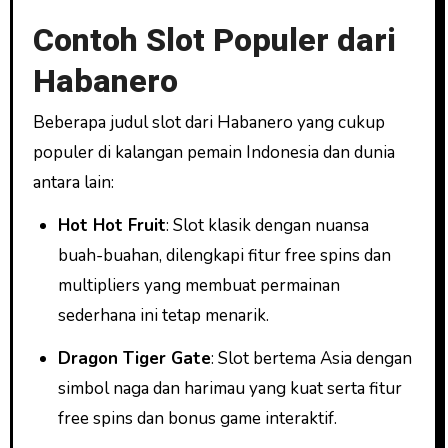
Contoh Slot Populer dari
Habanero
Beberapa judul slot dari Habanero yang cukup
populer di kalangan pemain Indonesia dan dunia
antara lain:
Hot Hot Fruit
: Slot klasik dengan nuansa
buah-buahan, dilengkapi fitur free spins dan
multipliers yang membuat permainan
sederhana ini tetap menarik.
Dragon Tiger Gate
: Slot bertema Asia dengan
simbol naga dan harimau yang kuat serta fitur
free spins dan bonus game interaktif.