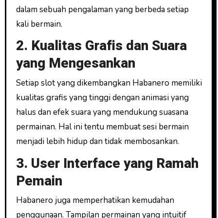
dalam sebuah pengalaman yang berbeda setiap
kali bermain.
2. Kualitas Grafis dan Suara
yang Mengesankan
Setiap slot yang dikembangkan Habanero memiliki
kualitas grafis yang tinggi dengan animasi yang
halus dan efek suara yang mendukung suasana
permainan. Hal ini tentu membuat sesi bermain
menjadi lebih hidup dan tidak membosankan.
3. User Interface yang Ramah
Pemain
Habanero juga memperhatikan kemudahan
penggunaan. Tampilan permainan yang intuitif