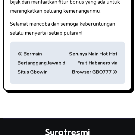
bijak dan manfaatkan fitur bonus yang ada untuk
meningkatkan peluang kemenanganmu.
Selamat mencoba dan semoga keberuntungan
selalu menyertai setiap putaran!
P
Bermain
Serunya Main Hot Hot
o
Bertanggung Jawab di
Fruit Habanero via
s
Situs Gbowin
Browser GBO777
t
n
a
v
Suratresmi
i