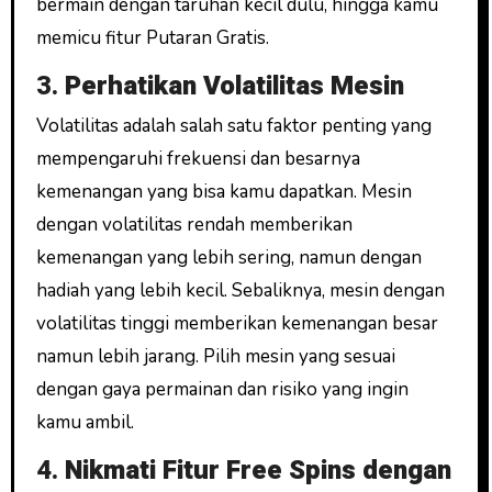
bermain dengan taruhan kecil dulu, hingga kamu
memicu fitur Putaran Gratis.
3.
Perhatikan Volatilitas Mesin
Volatilitas adalah salah satu faktor penting yang
mempengaruhi frekuensi dan besarnya
kemenangan yang bisa kamu dapatkan. Mesin
dengan volatilitas rendah memberikan
kemenangan yang lebih sering, namun dengan
hadiah yang lebih kecil. Sebaliknya, mesin dengan
volatilitas tinggi memberikan kemenangan besar
namun lebih jarang. Pilih mesin yang sesuai
dengan gaya permainan dan risiko yang ingin
kamu ambil.
4.
Nikmati Fitur Free Spins dengan