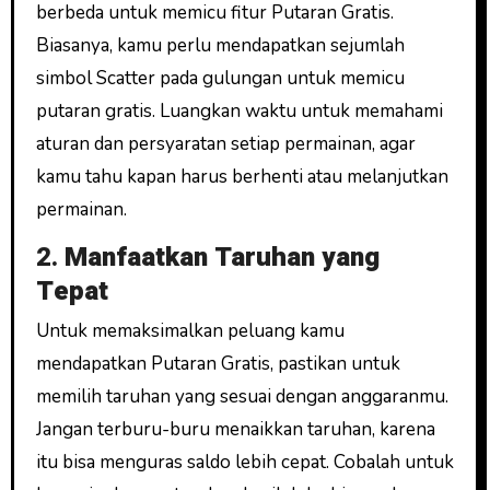
berbeda untuk memicu fitur Putaran Gratis.
Biasanya, kamu perlu mendapatkan sejumlah
simbol Scatter pada gulungan untuk memicu
putaran gratis. Luangkan waktu untuk memahami
aturan dan persyaratan setiap permainan, agar
kamu tahu kapan harus berhenti atau melanjutkan
permainan.
2.
Manfaatkan Taruhan yang
Tepat
Untuk memaksimalkan peluang kamu
mendapatkan Putaran Gratis, pastikan untuk
memilih taruhan yang sesuai dengan anggaranmu.
Jangan terburu-buru menaikkan taruhan, karena
itu bisa menguras saldo lebih cepat. Cobalah untuk