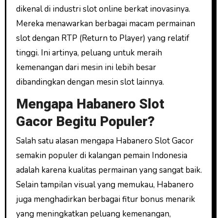
dikenal di industri slot online berkat inovasinya.
Mereka menawarkan berbagai macam permainan
slot dengan RTP (Return to Player) yang relatif
tinggi. Ini artinya, peluang untuk meraih
kemenangan dari mesin ini lebih besar
dibandingkan dengan mesin slot lainnya.
Mengapa Habanero Slot
Gacor Begitu Populer?
Salah satu alasan mengapa Habanero Slot Gacor
semakin populer di kalangan pemain Indonesia
adalah karena kualitas permainan yang sangat baik.
Selain tampilan visual yang memukau, Habanero
juga menghadirkan berbagai fitur bonus menarik
yang meningkatkan peluang kemenangan,