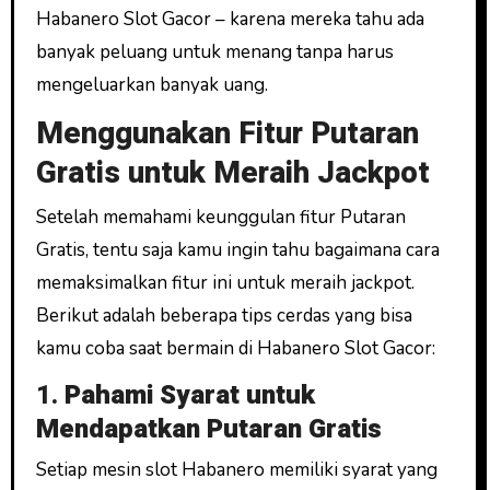
Habanero Slot Gacor – karena mereka tahu ada
banyak peluang untuk menang tanpa harus
mengeluarkan banyak uang.
Menggunakan Fitur Putaran
Gratis untuk Meraih Jackpot
Setelah memahami keunggulan fitur Putaran
Gratis, tentu saja kamu ingin tahu bagaimana cara
memaksimalkan fitur ini untuk meraih jackpot.
Berikut adalah beberapa tips cerdas yang bisa
kamu coba saat bermain di Habanero Slot Gacor:
1.
Pahami Syarat untuk
Mendapatkan Putaran Gratis
Setiap mesin slot Habanero memiliki syarat yang