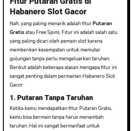
Fitur Putaran Gratis di
Habanero Slot Gacor
Nah, yang paling menarik adalah fitur
Putaran
Gratis
atau Free Spins. Fitur ini adalah salah satu
yang paling dicari oleh pemain slot karena
memberikan kesempatan untuk memutar
gulungan tanpa perlu mengeluarkan taruhan.
Berikut adalah beberapa alasan mengapa fitur ini
sangat penting dalam permainan Habanero Slot
Gacor:
1.
Putaran Tanpa Taruhan
Ketika kamu mendapatkan fitur Putaran Gratis,
kamu bisa bermain tanpa harus menambah
taruhan. Hal ini sangat bermanfaat untuk