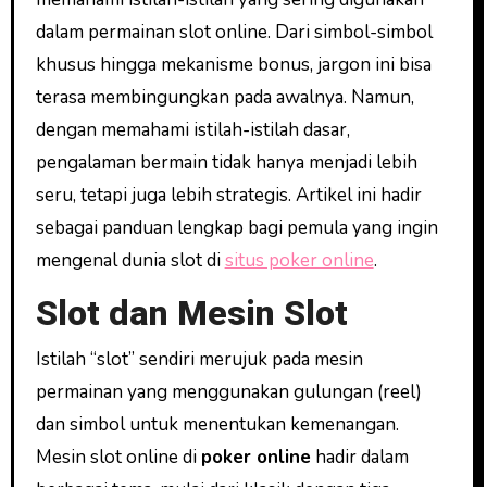
dalam permainan slot online. Dari simbol-simbol
khusus hingga mekanisme bonus, jargon ini bisa
terasa membingungkan pada awalnya. Namun,
dengan memahami istilah-istilah dasar,
pengalaman bermain tidak hanya menjadi lebih
seru, tetapi juga lebih strategis. Artikel ini hadir
sebagai panduan lengkap bagi pemula yang ingin
mengenal dunia slot di
situs poker online
.
Slot dan Mesin Slot
Istilah “slot” sendiri merujuk pada mesin
permainan yang menggunakan gulungan (reel)
dan simbol untuk menentukan kemenangan.
Mesin slot online di
poker online
hadir dalam