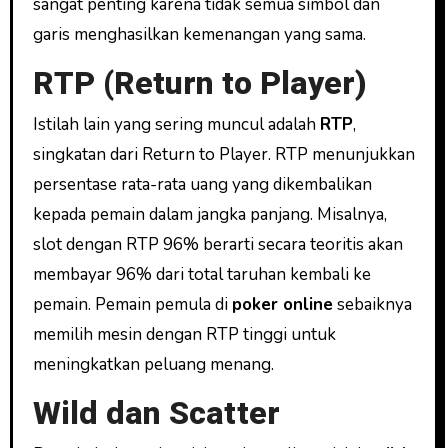
sangat penting karena tidak semua simbol dan
garis menghasilkan kemenangan yang sama.
RTP (Return to Player)
Istilah lain yang sering muncul adalah
RTP
,
singkatan dari Return to Player. RTP menunjukkan
persentase rata-rata uang yang dikembalikan
kepada pemain dalam jangka panjang. Misalnya,
slot dengan RTP 96% berarti secara teoritis akan
membayar 96% dari total taruhan kembali ke
pemain. Pemain pemula di
poker online
sebaiknya
memilih mesin dengan RTP tinggi untuk
meningkatkan peluang menang.
Wild dan Scatter