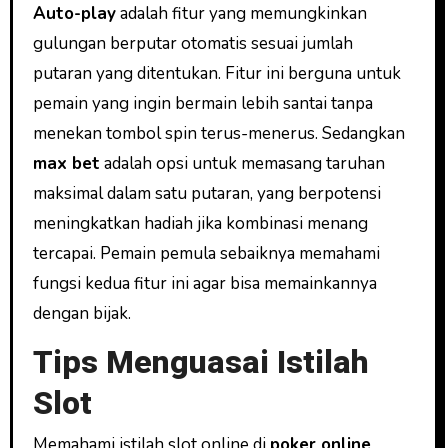
Auto-play
adalah fitur yang memungkinkan
gulungan berputar otomatis sesuai jumlah
putaran yang ditentukan. Fitur ini berguna untuk
pemain yang ingin bermain lebih santai tanpa
menekan tombol spin terus-menerus. Sedangkan
max bet
adalah opsi untuk memasang taruhan
maksimal dalam satu putaran, yang berpotensi
meningkatkan hadiah jika kombinasi menang
tercapai. Pemain pemula sebaiknya memahami
fungsi kedua fitur ini agar bisa memainkannya
dengan bijak.
Tips Menguasai Istilah
Slot
Memahami istilah slot online di
poker online