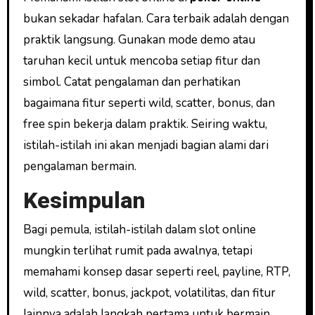
bukan sekadar hafalan. Cara terbaik adalah dengan
praktik langsung. Gunakan mode demo atau
taruhan kecil untuk mencoba setiap fitur dan
simbol. Catat pengalaman dan perhatikan
bagaimana fitur seperti wild, scatter, bonus, dan
free spin bekerja dalam praktik. Seiring waktu,
istilah-istilah ini akan menjadi bagian alami dari
pengalaman bermain.
Kesimpulan
Bagi pemula, istilah-istilah dalam slot online
mungkin terlihat rumit pada awalnya, tetapi
memahami konsep dasar seperti reel, payline, RTP,
wild, scatter, bonus, jackpot, volatilitas, dan fitur
lainnya adalah langkah pertama untuk bermain