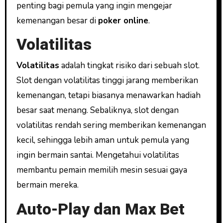
penting bagi pemula yang ingin mengejar
kemenangan besar di
poker online
.
Volatilitas
Volatilitas
adalah tingkat risiko dari sebuah slot.
Slot dengan volatilitas tinggi jarang memberikan
kemenangan, tetapi biasanya menawarkan hadiah
besar saat menang. Sebaliknya, slot dengan
volatilitas rendah sering memberikan kemenangan
kecil, sehingga lebih aman untuk pemula yang
ingin bermain santai. Mengetahui volatilitas
membantu pemain memilih mesin sesuai gaya
bermain mereka.
Auto-Play dan Max Bet