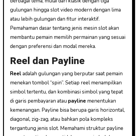
berbagai tema, mulai dari klasik dengan tiga
gulungan hingga slot video modern dengan lima
atau lebih gulungan dan fitur interaktif.
Pemahaman dasar tentang jenis mesin slot akan
membantu pemain memilih permainan yang sesuai
dengan preferensi dan modal mereka.
Reel dan Payline
Reel
adalah gulungan yang berputar saat pemain
menekan tombol “spin”. Setiap reel menampilkan
simbol tertentu, dan kombinasi simbol yang tepat
di garis pembayaran atau
payline
menentukan
kemenangan. Payline bisa berupa garis horizontal,
diagonal, zig-zag, atau bahkan pola kompleks
tergantung jenis slot. Memahami struktur payline