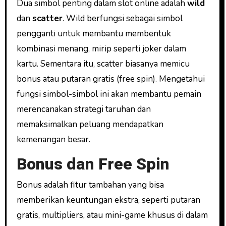
Dua simbol penting dalam slot online adalah
wild
dan
scatter
. Wild berfungsi sebagai simbol
pengganti untuk membantu membentuk
kombinasi menang, mirip seperti joker dalam
kartu. Sementara itu, scatter biasanya memicu
bonus atau putaran gratis (free spin). Mengetahui
fungsi simbol-simbol ini akan membantu pemain
merencanakan strategi taruhan dan
memaksimalkan peluang mendapatkan
kemenangan besar.
Bonus dan Free Spin
Bonus adalah fitur tambahan yang bisa
memberikan keuntungan ekstra, seperti putaran
gratis, multipliers, atau mini-game khusus di dalam