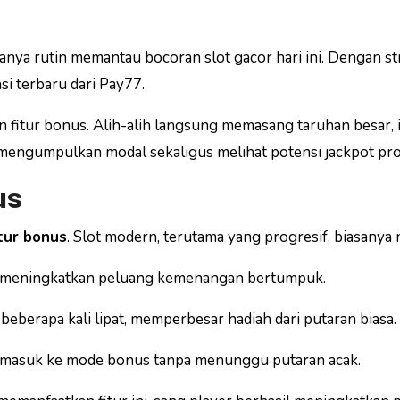
anya rutin memantau bocoran slot gacor hari ini. Dengan str
i terbaru dari Pay77.
fitur bonus. Alih-alih langsung memasang taruhan besar, 
mengumpulkan modal sekaligus melihat potensi jackpot pro
us
itur bonus
. Slot modern, terutama yang progresif, biasanya 
g meningkatkan peluang kemenangan bertumpuk.
berapa kali lipat, memperbesar hadiah dari putaran biasa.
masuk ke mode bonus tanpa menunggu putaran acak.