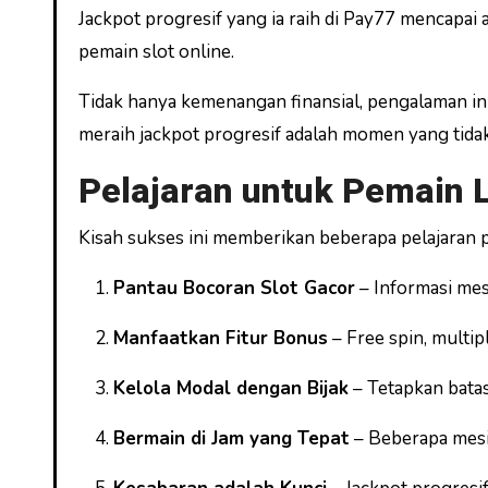
Jackpot progresif yang ia raih di Pay77 mencapai
pemain slot online.
Tidak hanya kemenangan finansial, pengalaman ini
meraih jackpot progresif adalah momen yang tidak
Pelajaran untuk Pemain 
Kisah sukses ini memberikan beberapa pelajaran p
Pantau Bocoran Slot Gacor
– Informasi me
Manfaatkan Fitur Bonus
– Free spin, multip
Kelola Modal dengan Bijak
– Tetapkan batas
Bermain di Jam yang Tepat
– Beberapa mesi