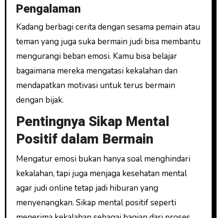
Pengalaman
Kadang berbagi cerita dengan sesama pemain atau
teman yang juga suka bermain judi bisa membantu
mengurangi beban emosi. Kamu bisa belajar
bagaimana mereka mengatasi kekalahan dan
mendapatkan motivasi untuk terus bermain
dengan bijak.
Pentingnya Sikap Mental
Positif dalam Bermain
Mengatur emosi bukan hanya soal menghindari
kekalahan, tapi juga menjaga kesehatan mental
agar judi online tetap jadi hiburan yang
menyenangkan. Sikap mental positif seperti
menerima kekalahan sebagai bagian dari proses