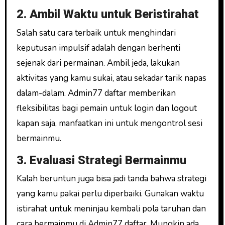
2. Ambil Waktu untuk Beristirahat
Salah satu cara terbaik untuk menghindari
keputusan impulsif adalah dengan berhenti
sejenak dari permainan. Ambil jeda, lakukan
aktivitas yang kamu sukai, atau sekadar tarik napas
dalam-dalam. Admin77 daftar memberikan
fleksibilitas bagi pemain untuk login dan logout
kapan saja, manfaatkan ini untuk mengontrol sesi
bermainmu.
3. Evaluasi Strategi Bermainmu
Kalah beruntun juga bisa jadi tanda bahwa strategi
yang kamu pakai perlu diperbaiki. Gunakan waktu
istirahat untuk meninjau kembali pola taruhan dan
cara bermainmu di Admin77 daftar. Mungkin ada