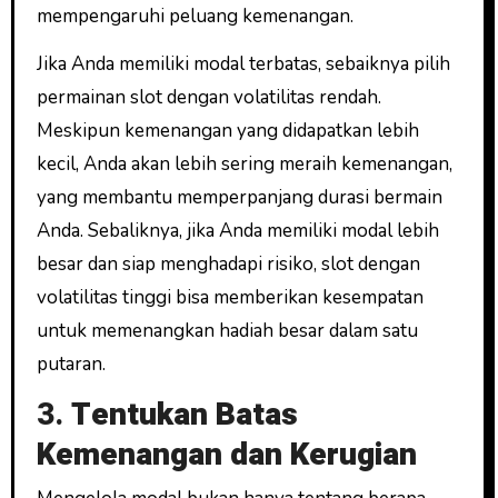
mempengaruhi peluang kemenangan.
Jika Anda memiliki modal terbatas, sebaiknya pilih
permainan slot dengan volatilitas rendah.
Meskipun kemenangan yang didapatkan lebih
kecil, Anda akan lebih sering meraih kemenangan,
yang membantu memperpanjang durasi bermain
Anda. Sebaliknya, jika Anda memiliki modal lebih
besar dan siap menghadapi risiko, slot dengan
volatilitas tinggi bisa memberikan kesempatan
untuk memenangkan hadiah besar dalam satu
putaran.
3.
Tentukan Batas
Kemenangan dan Kerugian