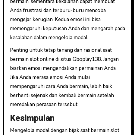
bermain, sementara kekalahan dapat membuat
Anda frustrasi dan terburu-buru mencoba
mengejar kerugian. Kedua emosi ini bisa
memengaruhi keputusan Anda dan mengarah pada
kesalahan dalam mengelola modal.
Penting untuk tetap tenang dan rasional saat
bermain slot online di situs Gboplay138. Jangan
biarkan emosi mengendalikan permainan Anda.
Jika Anda merasa emosi Anda mulai
mempengaruhi cara Anda bermain, lebih baik
berhenti sejenak dan kembali bermain setelah
meredakan perasaan tersebut.
Kesimpulan
Mengelola modal dengan bijak saat bermain slot