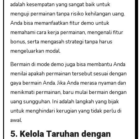
adalah kesempatan yang sangat baik untuk
menguji permainan tanpa risiko kehilangan uang.
Anda bisa memanfaatkan fitur demo untuk
memahami cara kerja permainan, mengenali fitur
bonus, serta mengasah strategi tanpa harus
mengeluarkan modal.
Bermain di mode demo juga bisa membantu Anda
menilai apakah permainan tersebut sesuai dengan
gaya bermain Anda. Jika Anda merasa nyaman dan
menikmati permainan, baru mulai bermain dengan
uang sungguhan. Ini adalah langkah yang bijak
untuk menghindari kerugian yang tidak perlu di
awal.
5.
Kelola Taruhan dengan