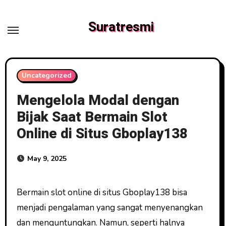
Skip
to
Suratresmi
content
Uncategorized
Mengelola Modal dengan
Bijak Saat Bermain Slot
Online di Situs Gboplay138
May 9, 2025
Bermain slot online di situs Gboplay138 bisa
menjadi pengalaman yang sangat menyenangkan
dan menguntungkan. Namun, seperti halnya