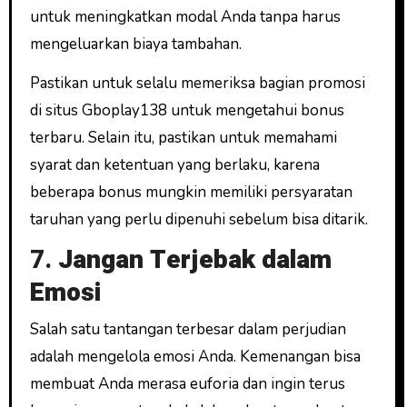
untuk meningkatkan modal Anda tanpa harus
mengeluarkan biaya tambahan.
Pastikan untuk selalu memeriksa bagian promosi
di situs Gboplay138 untuk mengetahui bonus
terbaru. Selain itu, pastikan untuk memahami
syarat dan ketentuan yang berlaku, karena
beberapa bonus mungkin memiliki persyaratan
taruhan yang perlu dipenuhi sebelum bisa ditarik.
7.
Jangan Terjebak dalam
Emosi
Salah satu tantangan terbesar dalam perjudian
adalah mengelola emosi Anda. Kemenangan bisa
membuat Anda merasa euforia dan ingin terus