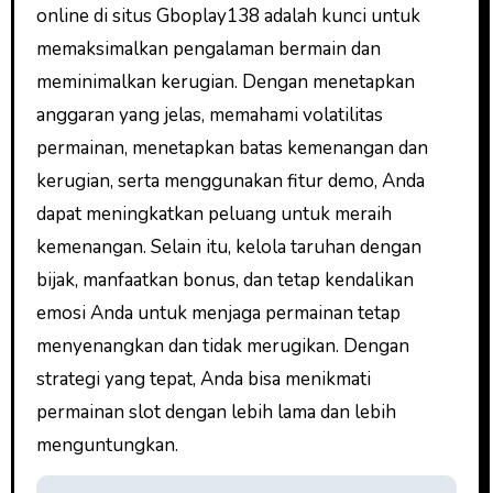
online di situs Gboplay138 adalah kunci untuk
memaksimalkan pengalaman bermain dan
meminimalkan kerugian. Dengan menetapkan
anggaran yang jelas, memahami volatilitas
permainan, menetapkan batas kemenangan dan
kerugian, serta menggunakan fitur demo, Anda
dapat meningkatkan peluang untuk meraih
kemenangan. Selain itu, kelola taruhan dengan
bijak, manfaatkan bonus, dan tetap kendalikan
emosi Anda untuk menjaga permainan tetap
menyenangkan dan tidak merugikan. Dengan
strategi yang tepat, Anda bisa menikmati
permainan slot dengan lebih lama dan lebih
menguntungkan.