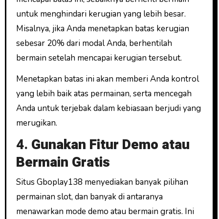
untuk menghindari kerugian yang lebih besar.
Misalnya, jika Anda menetapkan batas kerugian
sebesar 20% dari modal Anda, berhentilah
bermain setelah mencapai kerugian tersebut.
Menetapkan batas ini akan memberi Anda kontrol
yang lebih baik atas permainan, serta mencegah
Anda untuk terjebak dalam kebiasaan berjudi yang
merugikan.
4.
Gunakan Fitur Demo atau
Bermain Gratis
Situs Gboplay138 menyediakan banyak pilihan
permainan slot, dan banyak di antaranya
menawarkan mode demo atau bermain gratis. Ini