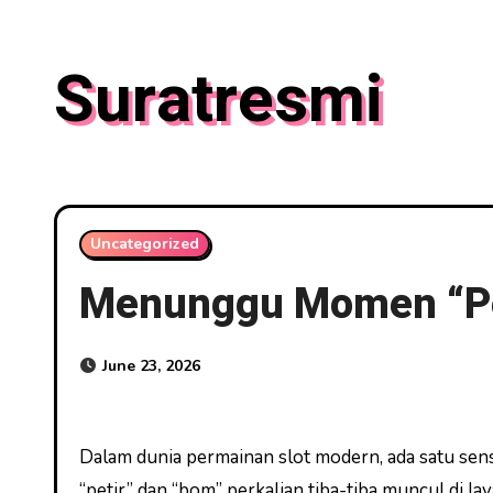
Skip
to
Suratresmi
content
Uncategorized
Menunggu Momen “Peti
June 23, 2026
Dalam dunia permainan slot modern, ada satu sens
“petir” dan “bom” perkalian tiba-tiba muncul di lay