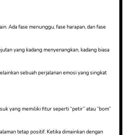
main. Ada fase menunggu, fase harapan, dan fase
kejutan yang kadang menyenangkan, kadang biasa
melainkan sebuah perjalanan emosi yang singkat
uk yang memiliki fitur seperti “petir” atau “bom”
laman tetap positif. Ketika dimainkan dengan