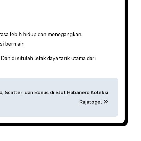
rasa lebih hidup dan menegangkan.
si bermain.
Dan di situlah letak daya tarik utama dari
 Scatter, dan Bonus di Slot Habanero Koleksi
Rajatogel