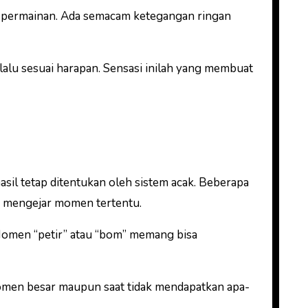
 permainan. Ada semacam ketegangan ringan
selalu sesuai harapan. Sensasi inilah yang membuat
il tetap ditentukan oleh sistem acak. Beberapa
k mengejar momen tertentu.
Momen “petir” atau “bom” memang bisa
momen besar maupun saat tidak mendapatkan apa-