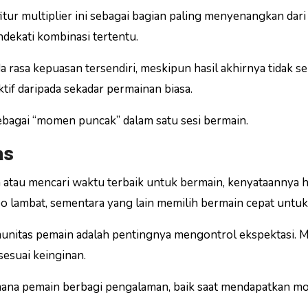
 multiplier ini sebagai bagian paling menyenangkan dari
ndekati kombinasi tertentu.
da rasa kepuasan tersendiri, meskipun hasil akhirnya tidak 
ktif daripada sekadar permainan biasa.
sebagai “momen puncak” dalam satu sesi bermain.
as
au mencari waktu terbaik untuk bermain, kenyataannya has
 lambat, sementara yang lain memilih bermain cepat untu
munitas pemain adalah pentingnya mengontrol ekspektasi. 
 sesuai keinginan.
i mana pemain berbagi pengalaman, baik saat mendapatkan 