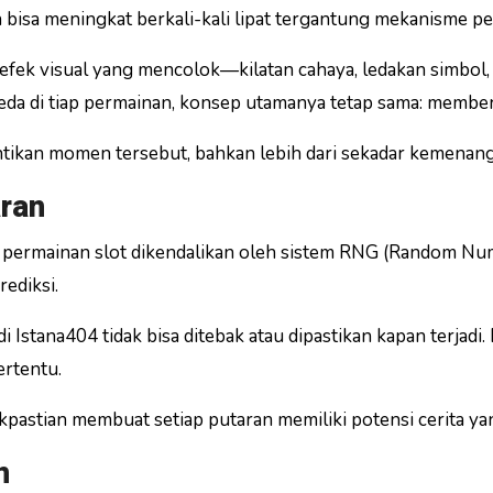
ran bisa meningkat berkali-kali lipat tergantung mekanisme p
n efek visual yang mencolok—kilatan cahaya, ledakan simbol
a di tiap permainan, konsep utamanya tetap sama: memberi
ikan momen tersebut, bahkan lebih dari sekadar kemenanga
ran
 permainan slot dikendalikan oleh sistem RNG (Random Nu
rediksi.
i Istana404 tidak bisa ditebak atau dipastikan kapan terjadi.
ertentu.
dakpastian membuat setiap putaran memiliki potensi cerita y
n