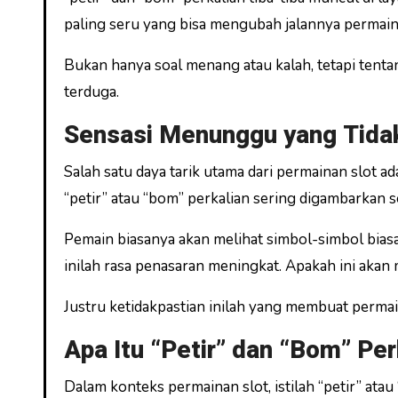
paling seru yang bisa mengubah jalannya permain
Bukan hanya soal menang atau kalah, tetapi tent
terduga.
Sensasi Menunggu yang Tida
Salah satu daya tarik utama dari permainan slot a
“petir” atau “bom” perkalian sering digambarkan 
Pemain biasanya akan melihat simbol-simbol biasa 
inilah rasa penasaran meningkat. Apakah ini akan
Justru ketidakpastian inilah yang membuat permai
Apa Itu “Petir” dan “Bom” Per
Dalam konteks permainan slot, istilah “petir” ata