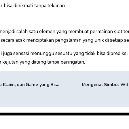
bisa dinikmati tanpa tekanan.
 menjadi salah satu elemen yang membuat permainan slot te
 secara acak menciptakan pengalaman yang unik di setiap se
i juga sensasi menunggu sesuatu yang tidak bisa diprediksi. 
n kejutan yang datang tanpa peringatan.
ra Klaim, dan Game yang Bisa
Mengenal Simbol Wild,