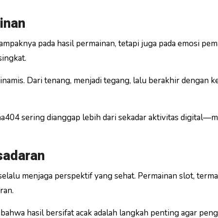
inan
 dampaknya pada hasil permainan, tetapi juga pada emosi pe
singkat.
namis. Dari tenang, menjadi tegang, lalu berakhir dengan 
404 sering dianggap lebih dari sekadar aktivitas digital—
sadaran
elalu menjaga perspektif yang sehat. Permainan slot, termas
ran.
wa hasil bersifat acak adalah langkah penting agar penga