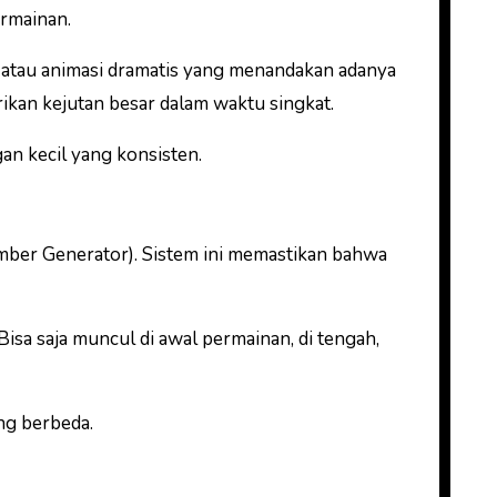
ermainan.
, atau animasi dramatis yang menandakan adanya
kan kejutan besar dalam waktu singkat.
n kecil yang konsisten.
mber Generator). Sistem ini memastikan bahwa
 Bisa saja muncul di awal permainan, di tengah,
ang berbeda.