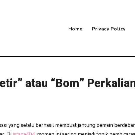
Home
Privacy Policy
r” atau “Bom” Perkalian
asi yang selalu berhasil membuat jantung pemain berdebar 
ar. Di
istana404
, momen ini sering menjadi topik pembicara