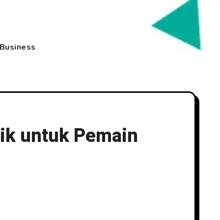
Business
aik untuk Pemain