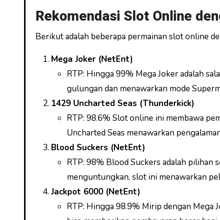
Rekomendasi Slot Online den
Berikut adalah beberapa permainan slot online de
Mega Joker (NetEnt)
RTP: Hingga 99% Mega Joker adalah salah 
gulungan dan menawarkan mode Supermet
1429 Uncharted Seas (Thunderkick)
RTP: 98.6% Slot online ini membawa pema
Uncharted Seas menawarkan pengalaman 
Blood Suckers (NetEnt)
RTP: 98% Blood Suckers adalah pilihan 
menguntungkan, slot ini menawarkan pe
Jackpot 6000 (NetEnt)
RTP: Hingga 98.9% Mirip dengan Mega Jok