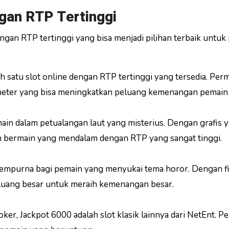
gan RTP Tertinggi
ngan RTP tertinggi yang bisa menjadi pilihan terbaik untuk
satu slot online dengan RTP tertinggi yang tersedia. Perma
er yang bisa meningkatkan peluang kemenangan pemain se
in dalam petualangan laut yang misterius. Dengan grafis y
bermain yang mendalam dengan RTP yang sangat tinggi.
sempurna bagi pemain yang menyukai tema horor. Dengan fi
luang besar untuk meraih kemenangan besar.
er, Jackpot 6000 adalah slot klasik lainnya dari NetEnt.