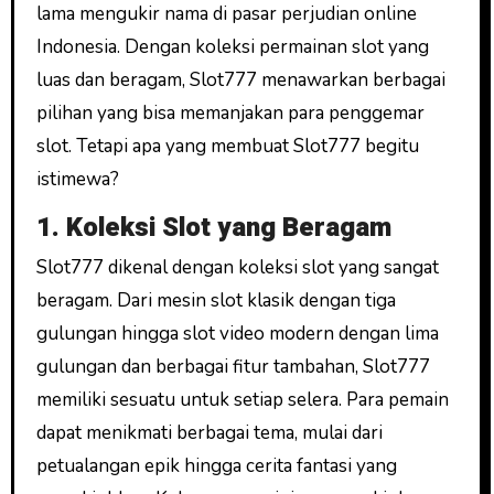
lama mengukir nama di pasar perjudian online
Indonesia. Dengan koleksi permainan slot yang
luas dan beragam, Slot777 menawarkan berbagai
pilihan yang bisa memanjakan para penggemar
slot. Tetapi apa yang membuat Slot777 begitu
istimewa?
1. Koleksi Slot yang Beragam
Slot777 dikenal dengan koleksi slot yang sangat
beragam. Dari mesin slot klasik dengan tiga
gulungan hingga slot video modern dengan lima
gulungan dan berbagai fitur tambahan, Slot777
memiliki sesuatu untuk setiap selera. Para pemain
dapat menikmati berbagai tema, mulai dari
petualangan epik hingga cerita fantasi yang