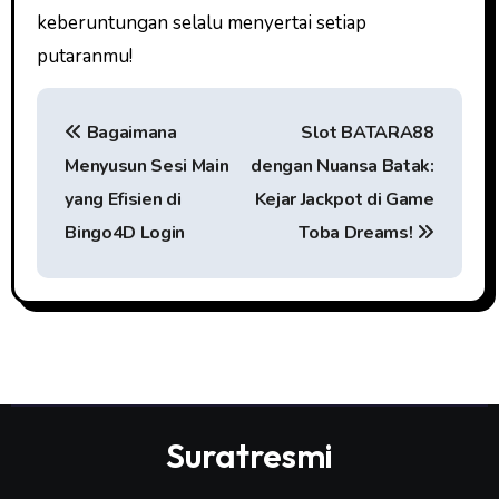
keberuntungan selalu menyertai setiap
putaranmu!
P
Bagaimana
Slot BATARA88
o
Menyusun Sesi Main
dengan Nuansa Batak:
s
yang Efisien di
Kejar Jackpot di Game
t
Bingo4D Login
Toba Dreams!
n
a
v
i
Suratresmi
g