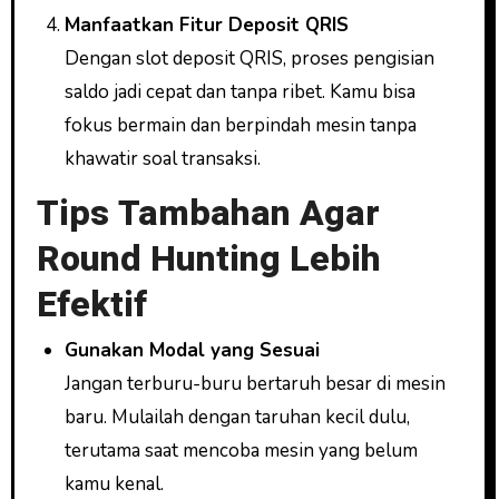
Manfaatkan Fitur Deposit QRIS
Dengan slot deposit QRIS, proses pengisian
saldo jadi cepat dan tanpa ribet. Kamu bisa
fokus bermain dan berpindah mesin tanpa
khawatir soal transaksi.
Tips Tambahan Agar
Round Hunting Lebih
Efektif
Gunakan Modal yang Sesuai
Jangan terburu-buru bertaruh besar di mesin
baru. Mulailah dengan taruhan kecil dulu,
terutama saat mencoba mesin yang belum
kamu kenal.