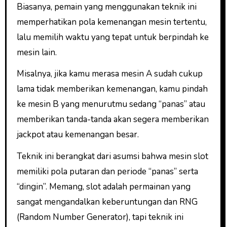
Biasanya, pemain yang menggunakan teknik ini
memperhatikan pola kemenangan mesin tertentu,
lalu memilih waktu yang tepat untuk berpindah ke
mesin lain.
Misalnya, jika kamu merasa mesin A sudah cukup
lama tidak memberikan kemenangan, kamu pindah
ke mesin B yang menurutmu sedang “panas” atau
memberikan tanda-tanda akan segera memberikan
jackpot atau kemenangan besar.
Teknik ini berangkat dari asumsi bahwa mesin slot
memiliki pola putaran dan periode “panas” serta
“dingin”. Memang, slot adalah permainan yang
sangat mengandalkan keberuntungan dan RNG
(Random Number Generator), tapi teknik ini