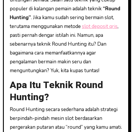
populer di kalangan pemain adalah teknik
“Round
Hunting”
. Jika kamu sudah sering bermain slot,
terutama menggunakan metode
slot deposit qris
,
pasti pernah dengar istilah ini. Namun, apa
sebenarnya teknik Round Hunting itu? Dan
bagaimana cara memanfaatkannya agar
pengalaman bermain makin seru dan
menguntungkan? Yuk, kita kupas tuntas!
Apa Itu Teknik Round
Hunting?
Round Hunting secara sederhana adalah strategi
berpindah-pindah mesin slot berdasarkan
pergerakan putaran atau “round” yang kamu amati.