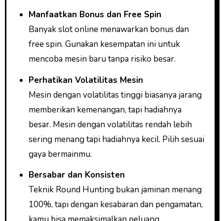
Manfaatkan Bonus dan Free Spin
Banyak slot online menawarkan bonus dan
free spin. Gunakan kesempatan ini untuk
mencoba mesin baru tanpa risiko besar.
Perhatikan Volatilitas Mesin
Mesin dengan volatilitas tinggi biasanya jarang
memberikan kemenangan, tapi hadiahnya
besar. Mesin dengan volatilitas rendah lebih
sering menang tapi hadiahnya kecil. Pilih sesuai
gaya bermainmu.
Bersabar dan Konsisten
Teknik Round Hunting bukan jaminan menang
100%, tapi dengan kesabaran dan pengamatan,
kamu bisa memaksimalkan peluang.