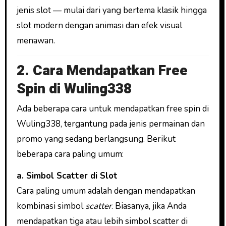
jenis slot — mulai dari yang bertema klasik hingga
slot modern dengan animasi dan efek visual
menawan.
2. Cara Mendapatkan Free
Spin di Wuling338
Ada beberapa cara untuk mendapatkan free spin di
Wuling338, tergantung pada jenis permainan dan
promo yang sedang berlangsung. Berikut
beberapa cara paling umum:
a. Simbol Scatter di Slot
Cara paling umum adalah dengan mendapatkan
kombinasi simbol
scatter
. Biasanya, jika Anda
mendapatkan tiga atau lebih simbol scatter di