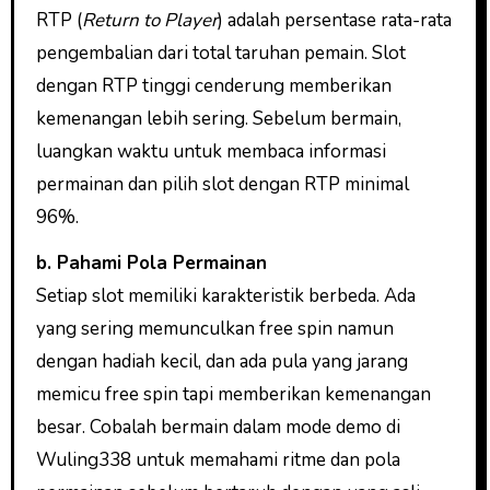
RTP (
Return to Player
) adalah persentase rata-rata
pengembalian dari total taruhan pemain. Slot
dengan RTP tinggi cenderung memberikan
kemenangan lebih sering. Sebelum bermain,
luangkan waktu untuk membaca informasi
permainan dan pilih slot dengan RTP minimal
96%.
b. Pahami Pola Permainan
Setiap slot memiliki karakteristik berbeda. Ada
yang sering memunculkan free spin namun
dengan hadiah kecil, dan ada pula yang jarang
memicu free spin tapi memberikan kemenangan
besar. Cobalah bermain dalam mode demo di
Wuling338 untuk memahami ritme dan pola